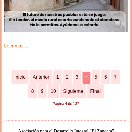
Leer más ...
Inicio
Anterior
1
2
3
5
6
7
4
8
9
10
Siguiente
Final
Página 4 de 137
Asociación para el Desarrollo Integral “El Záncara”