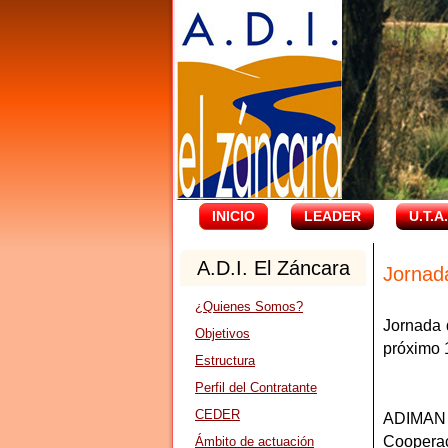
INICIO
LEADER
U.T.A
A.D.I. El Záncara
Jornad
¿Quienes Somos?
Jornada 
Objetivos
próximo 
Estructura
Perfil del Contratante
CEDER
ADIMAN 
Coopera
Ámbito de actuación