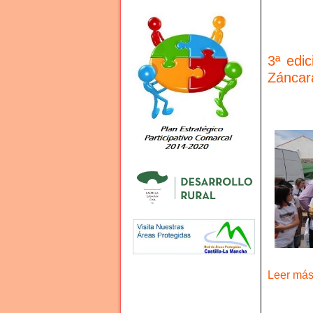
3ª edi
Záncar
Leer más 