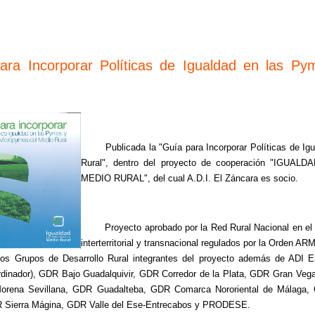
ara Incorporar Políticas de Igualdad en las P
Publicada la "Guía para Incorporar Políticas de I
Rural", dentro del proyecto de cooperación "I
MEDIO RURAL", del cual A.D.I. El Záncara es socio.
Proyecto aprobado por la Red Rural Nacional en el m
interterritorial y transnacional regulados por la Orden A
os Grupos de Desarrollo Rural integrantes del proyecto además de ADI E
rdinador), GDR Bajo Guadalquivir, GDR Corredor de la Plata, GDR Gran Veg
 Morena Sevillana, GDR Guadalteba, GDR Comarca Nororiental de Málaga
 Sierra Mágina, GDR Valle del Ese-Entrecabos y PRODESE.