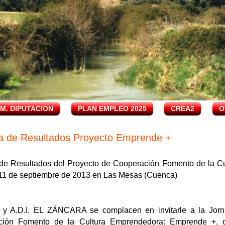
.M. DIPUTACION
PLAN EMPLEO 2025
CREA2
O
a de Resultados Proyecto Emprende +
de Resultados del Proyecto de Cooperación Fomento de la C
11 de septiembre de 2013 en Las Mesas (Cuenca)
y A.D.I. EL ZÁNCARA se complacen en invitarle a la Jorn
ción Fomento de la Cultura Emprendedora: Emprende +, q