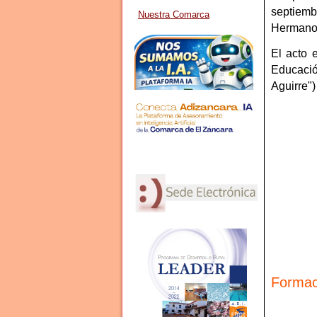
septiem
Nuestra Comarca
Hermanos
El acto 
Educació
Aguirre"
Formac