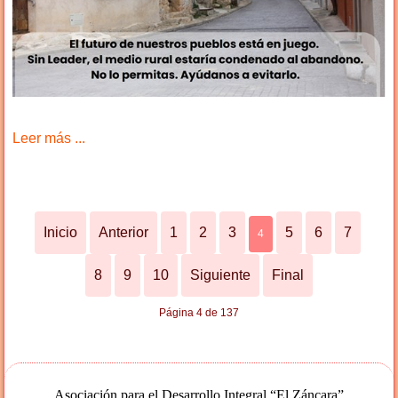
Leer más ...
Inicio
Anterior
1
2
3
5
6
7
4
8
9
10
Siguiente
Final
Página 4 de 137
Asociación para el Desarrollo Integral “El Záncara”