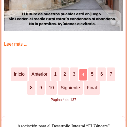
Leer más ...
Inicio
Anterior
1
2
3
5
6
7
4
8
9
10
Siguiente
Final
Página 4 de 137
Asociación para el Desarrollo Integral “El Záncara”