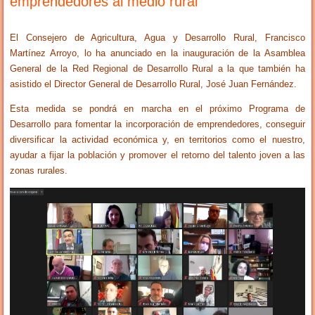
emprendedores al medio rural”
El Consejero de Agricultura, Agua y Desarrollo Rural, Francisco
Martínez Arroyo, lo ha anunciado en la inauguración de la Asamblea
General de la Red Regional de Desarrollo Rural a la que también ha
asistido el Director General de Desarrollo Rural, José Juan Fernández.
Esta medida se pondrá en marcha en el próximo Programa de
Desarrollo para fomentar la incorporación de emprendedores, conseguir
diversificar la actividad económica y, en territorios como el nuestro,
ayudar a fijar la población y promover el retorno del talento joven a las
zonas rurales.