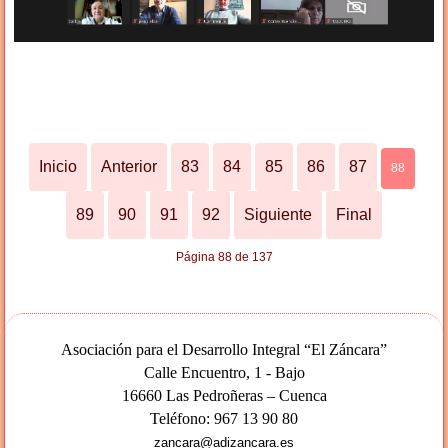
Inicio
Anterior
83
84
85
86
87
88
89
90
91
92
Siguiente
Final
Página 88 de 137
Asociación para el Desarrollo Integral “El Záncara”
Calle Encuentro, 1 - Bajo
16660 Las Pedroñeras – Cuenca
Teléfono: 967 13 90 80
zancara@adizancara.es