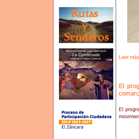
Leer más 
El pro
comarc
El progr
movimient