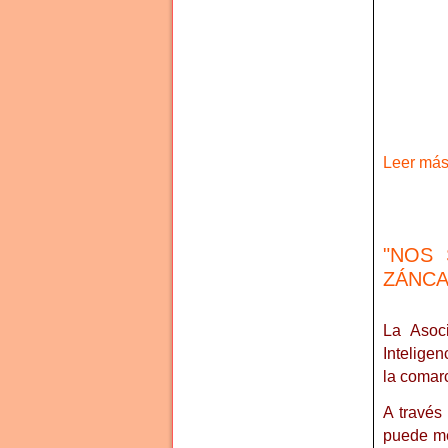
Leer más 
"NOS 
ZÁNCA
La Asoci
Inteligen
la comar
A través
puede mej