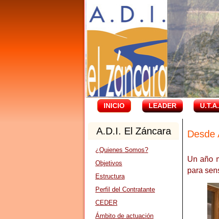
INICIO
LEADER
U.T.A
A.D.I. El Záncara
Desde A
¿Quienes Somos?
Un año m
Objetivos
para sens
Estructura
Perfil del Contratante
CEDER
Ámbito de actuación