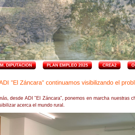
.M. DIPUTACION
PLAN EMPLEO 2025
CREA2
O
DI "El Záncara" continuamos visibilizando el prob
ás, desde ADI "El Záncara", ponemos en marcha nuestras char
ibilizar acerca el mundo rural.