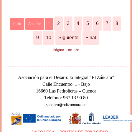
2
3
4
5
6
7
8
Inicio
Anterior
1
9
10
Siguiente
Final
Página 1 de 138
Asociación para el Desarrollo Integral “El Záncara”
Calle Encuentro, 1 - Bajo
16660 Las Pedroñeras – Cuenca
Teléfono: 967 13 90 80
zancara@adizancara.es
AA