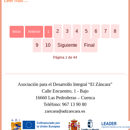
Leer más ...
2
3
4
5
6
7
8
Inicio
Anterior
1
9
10
Siguiente
Final
Página 1 de 44
Asociación para el Desarrollo Integral “El Záncara”
Calle Encuentro, 1 - Bajo
16660 Las Pedroñeras – Cuenca
Teléfono: 967 13 90 80
zancara@adizancara.es