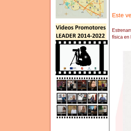
Este v
Estrenam
física en