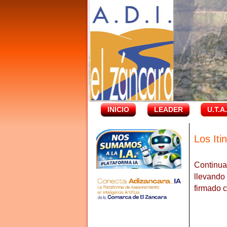
INICIO
LEADER
U.T.A
Los Iti
Continua
llevando
firmado 