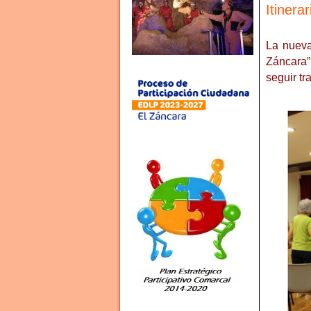
Itinera
La nueva
Záncara”
seguir tr