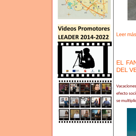
Leer más 
EL FA
DEL V
Vacaciones
efecto soc
se multipl