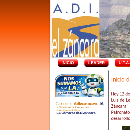
INICIO
LEADER
U.T.A
Inicio 
Hoy 12 de
Luis de L
Záncara” 
Patronato
desarroll