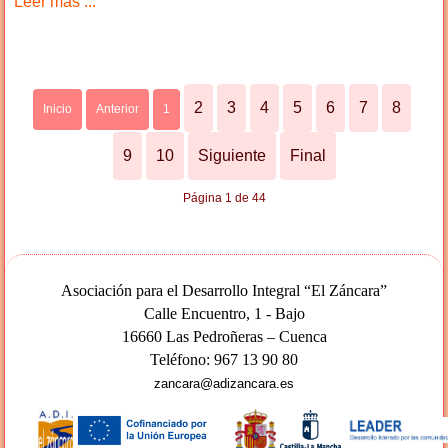
Leer más ...
2
3
4
5
6
7
8
Inicio
Anterior
1
9
10
Siguiente
Final
Página 1 de 44
Asociación para el Desarrollo Integral “El Záncara”
Calle Encuentro, 1 - Bajo
16660 Las Pedroñeras – Cuenca
Teléfono: 967 13 90 80
zancara@adizancara.es