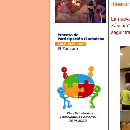
Itinera
La nueva
Záncara”
seguir tr