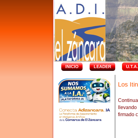
INICIO
LEADER
U.T.A
Los Iti
Continua
llevando
firmado 