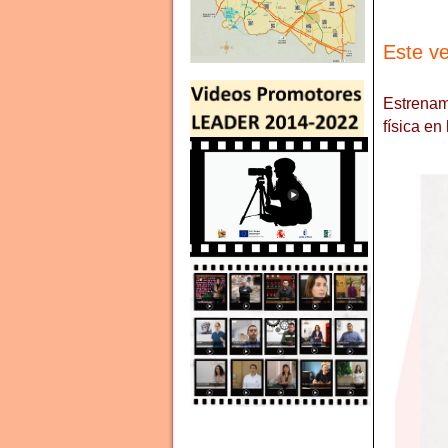
Este v
Estrenam
física en