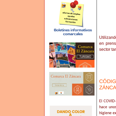
Utilizand
en prens
sector ta
CÓDI
ZÁNCA
El COVID-
hace unos
higiene e