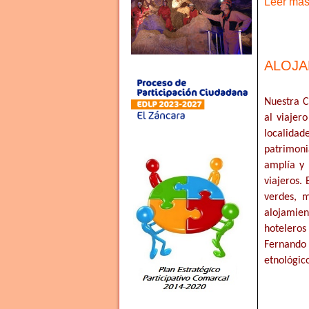
Leer más 
ALOJA
Nuestra C
al viajer
localidad
patrimoni
amplía y 
viajeros.
verdes, m
alojamien
hoteleros
Fernando 
etnológic