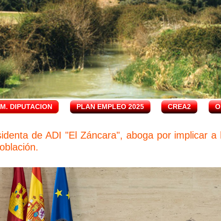
.M. DIPUTACION
PLAN EMPLEO 2025
CREA2
O
identa de ADI "El Záncara", aboga por implicar a 
oblación.