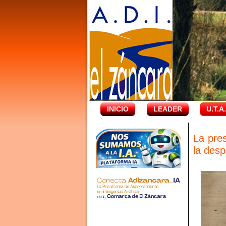
INICIO
LEADER
U.T.A
La pres
la desp