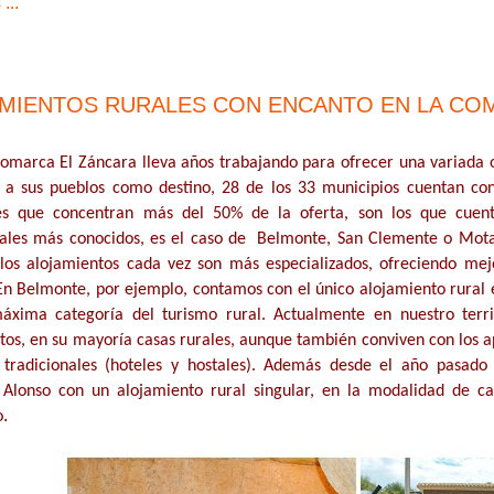
...
MIENTOS RURALES CON ENCANTO EN LA COM
omarca El Záncara lleva años trabajando para ofrecer una variada of
o a sus pueblos como destino, 28 de los 33 municipios cuentan con
es que concentran más del 50% de la oferta, son los que cuenta
ales más conocidos, es el caso de Belmonte, San Clemente o Mota 
los alojamientos cada vez son más especializados, ofreciendo mej
 En Belmonte, por ejemplo, contamos con el único alojamiento rural e
áxima categoría del turismo rural. Actualmente en nuestro terr
tos, en su mayoría casas rurales, aunque también conviven con los ap
 tradicionales (hoteles y hostales). Además desde el año pasad
Alonso con un alojamiento rural singular, en la modalidad de c
.
o