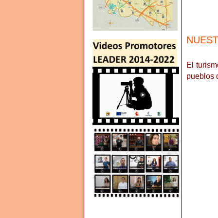
NUEST
El turis
pueblos q