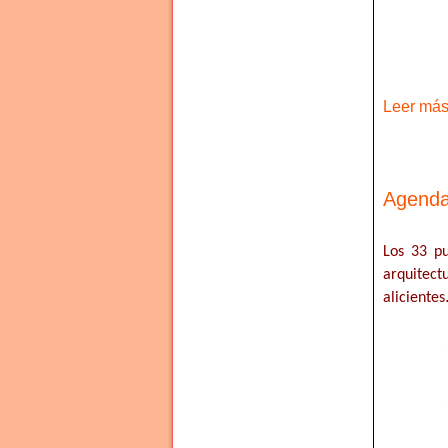
Leer más 
Agenda 
Los 33 pu
arquitect
alicientes