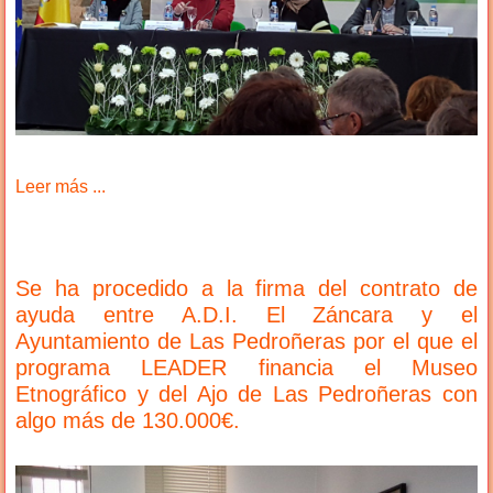
Leer más ...
Se ha procedido a la firma del contrato de
ayuda entre A.D.I. El Záncara y el
Ayuntamiento de Las Pedroñeras por el que el
programa LEADER financia el Museo
Etnográfico y del Ajo de Las Pedroñeras con
algo más de 130.000€.