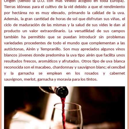
Origen (siendo la D.O. con más viñedo acogido en toda Europa).
Tierras idóneas para el cultivo de la vid debido a que el rendimiento
por hectárea no es muy elevado, primando la calidad de la uva.
Además, la gran cantidad de horas de sol que disfrutan sus viñas, el
ciclo de maduración de las mismas y la salud de sus vides le dan al
producto un valor extraordinario. La versatilidad de sus campos
también ha permitido que se puedan introducir sin problemas
variedades procedentes de todo el mundo que complementan a las
autóctonas, Airén y Tempranillo. Son muy apreciados algunos vinos
blancos jóvenes donde predomina la uva tipo airén que facilita unos
resultados frescos, aromáticos y afrutados. Otros tipo de uva blanca
reconocida son el macabeo, chardonnay y sauvignon blanc; el cencibel
y la garnacha se emplean en los rosados y cabernet
sauvignon,
merlot, garnacha y moravia para los tintos.