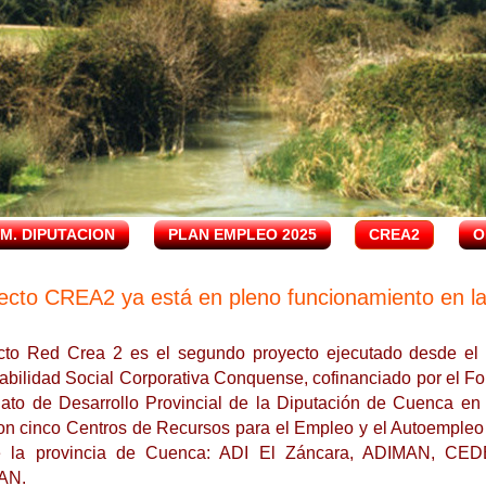
.M. DIPUTACION
PLAN EMPLEO 2025
CREA2
O
yecto CREA2 ya está en pleno funcionamiento en l
cto Red Crea 2 es el segundo proyecto ejecutado desde el 
bilidad Social Corporativa Conquense, cofinanciado por el F
nato de Desarrollo Provincial de la Diputación de Cuenca e
on cinco Centros de Recursos para el Empleo y el Autoempleo 
e la provincia de Cuenca: ADI El Záncara, ADIMAN, CED
AN.