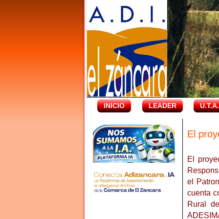
INICIO
LEADER
U.T.A
El pro
El proye
Responsa
el Patro
cuenta c
Rural d
ADESIM