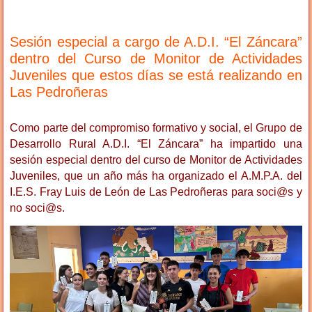
Sesión especial a cargo de A.D.I. “El Záncara”
dentro del Curso de Monitor de Actividades
Juveniles que estos días se está realizando en
Las Pedroñeras
Como parte del compromiso formativo y social, el Grupo de
Desarrollo Rural A.D.I. “El Záncara” ha impartido una
sesión especial dentro del curso de Monitor de Actividades
Juveniles, que un año más ha organizado el A.M.P.A. del
I.E.S. Fray Luis de León de Las Pedroñeras para soci@s y
no soci@s.